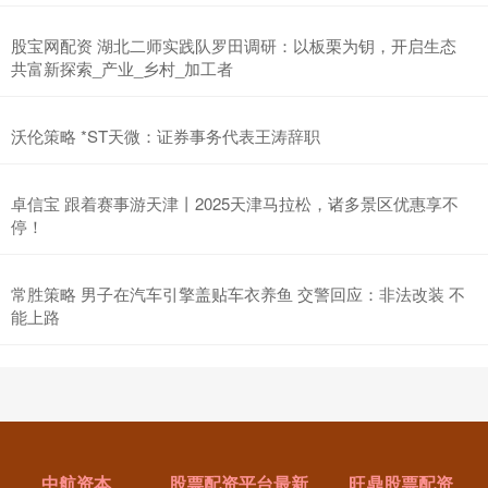
股宝网配资 湖北二师实践队罗田调研：以板栗为钥，开启生态
共富新探索_产业_乡村_加工者
沃伦策略 *ST天微：证券事务代表王涛辞职
卓信宝 跟着赛事游天津丨2025天津马拉松，诸多景区优惠享不
停！
常胜策略 男子在汽车引擎盖贴车衣养鱼 交警回应：非法改装 不
能上路
中航资本
股票配资平台最新
旺鼎股票配资