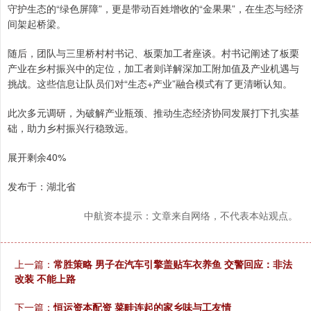
守护生态的“绿色屏障”，更是带动百姓增收的“金果果”，在生态与经济
间架起桥梁。
随后，团队与三里桥村村书记、板栗加工者座谈。村书记阐述了板栗
产业在乡村振兴中的定位，加工者则详解深加工附加值及产业机遇与
挑战。这些信息让队员们对“生态+产业”融合模式有了更清晰认知。
此次多元调研，为破解产业瓶颈、推动生态经济协同发展打下扎实基
础，助力乡村振兴行稳致远。
展开剩余40%
发布于：湖北省
中航资本提示：文章来自网络，不代表本站观点。
上一篇：
常胜策略 男子在汽车引擎盖贴车衣养鱼 交警回应：非法
改装 不能上路
下一篇：
恒运资本配资 菜畦连起的家乡味与工友情