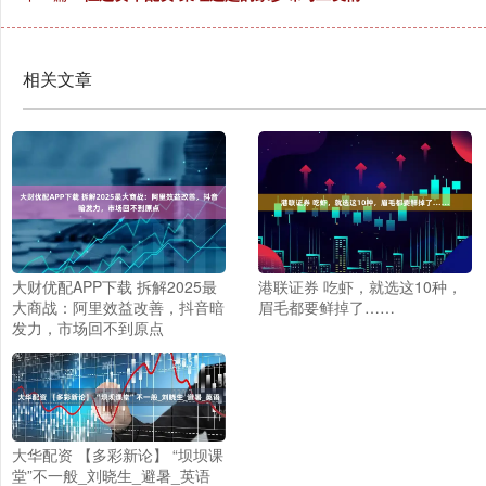
相关文章
大财优配APP下载 拆解2025最
港联证券 吃虾，就选这10种，
大商战：阿里效益改善，抖音暗
眉毛都要鲜掉了……
发力，市场回不到原点
大华配资 【多彩新论】 “坝坝课
堂”不一般_刘晓生_避暑_英语