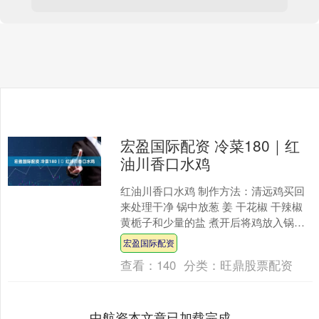
宏盈国际配资 冷菜180｜​红
油川香口水鸡
红油川香口水鸡 制作方法：清远鸡买回
来处理干净 锅中放葱 姜 干花椒 干辣椒
黄栀子和少量的盐 煮开后将鸡放入锅中
和冰水中“三进三出”使其鸡皮脆口一些 小
宏盈国际配资
火12....
查看：
140
分类：
旺鼎股票配资
中航资本文章已加载完成