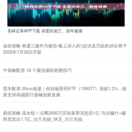
美林证券APP下载 亲爱的老己，新年健康
金砖策略 南通三建作为被告/被上诉人的1起涉及罚款的诉讼将于
2025年7月29日开庭
牛策略配资 19 个最佳摄影构图技巧
贵丰配资 20cm速递｜创业板医药ETF（159377）涨超1.2%，政
策支持高端医疗器械创新发展
易倍策略 流水线！法鹰2000万买埃基蒂克想卖1亿 马尔穆什+穆
阿尼卖出1.7亿_法兰克福_球员_法兰克福