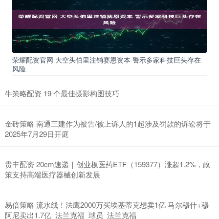
荣耀配资官网 大空头伯里注销赛恩资本 警示多家科技巨头存在
风险
牛策略配资 19 个最佳摄影构图技巧
金砖策略 南通三建作为被告/被上诉人的1起涉及罚款的诉讼将于
2025年7月29日开庭
贵丰配资 20cm速递｜创业板医药ETF（159377）涨超1.2%，政
策支持高端医疗器械创新发展
易倍策略 流水线！法鹰2000万买埃基蒂克想卖1亿 马尔穆什+穆
阿尼卖出1.7亿_法兰克福_球员_法兰克福