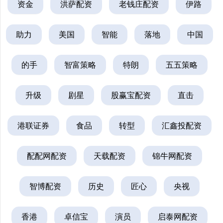
资金
洪萨配资
老钱庄配资
伊路
助力
美国
智能
落地
中国
的手
智富策略
特朗
五五策略
升级
剧星
股赢宝配资
直击
港联证券
食品
转型
汇鑫投配资
配配网配资
天载配资
锦牛网配资
智博配资
历史
匠心
央视
香港
卓信宝
演员
启泰网配资