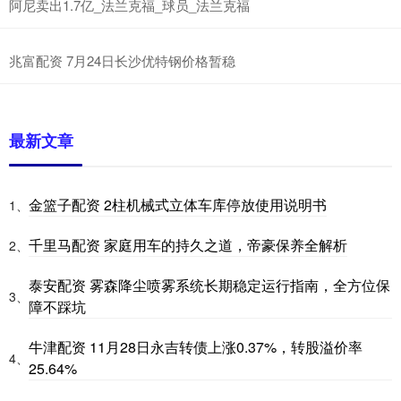
阿尼卖出1.7亿_法兰克福_球员_法兰克福
兆富配资 7月24日长沙优特钢价格暂稳
最新文章
金篮子配资 2柱机械式立体车库停放使用说明书
1、
千里马配资 家庭用车的持久之道，帝豪保养全解析
2、
泰安配资 雾森降尘喷雾系统长期稳定运行指南，全方位保
3、
障不踩坑
牛津配资 11月28日永吉转债上涨0.37%，转股溢价率
4、
25.64%