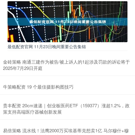
最低配资官网 11月23日晚间重要公告集锦
金砖策略 南通三建作为被告/被上诉人的1起涉及罚款的诉讼将于
2025年7月29日开庭
牛策略配资 19 个最佳摄影构图技巧
贵丰配资 20cm速递｜创业板医药ETF（159377）涨超1.2%，政
策支持高端医疗器械创新发展
易倍策略 流水线！法鹰2000万买埃基蒂克想卖1亿 马尔穆什+穆