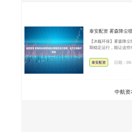
泰安配资 雾森降尘
【沐巍环保】雾森降尘
期稳定运行，能让这些功
日期：05-
泰安配资
中航资