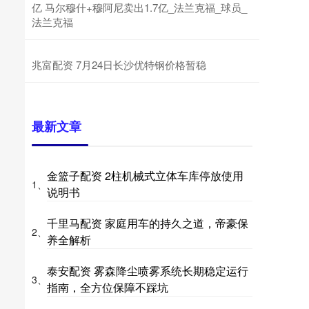
亿 马尔穆什+穆阿尼卖出1.7亿_法兰克福_球员_
法兰克福
兆富配资 7月24日长沙优特钢价格暂稳
最新文章
金篮子配资 2柱机械式立体车库停放使用
1、
说明书
千里马配资 家庭用车的持久之道，帝豪保
2、
养全解析
泰安配资 雾森降尘喷雾系统长期稳定运行
3、
指南，全方位保障不踩坑