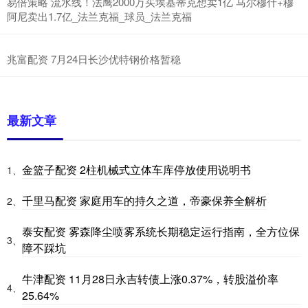
易倍策略 流水线！法鹰2000万买埃基蒂克想卖1亿 马尔穆什+穆
阿尼卖出1.7亿_法兰克福_球员_法兰克福
兆富配资 7月24日长沙优特钢价格暂稳
最新文章
金篮子配资 2柱机械式立体车库停放使用说明书
1、
千里马配资 家庭用车的持久之道，帝豪保养全解析
2、
泰安配资 雾森降尘喷雾系统长期稳定运行指南，全方位保
3、
障不踩坑
牛津配资 11月28日永吉转债上涨0.37%，转股溢价率
4、
25.64%