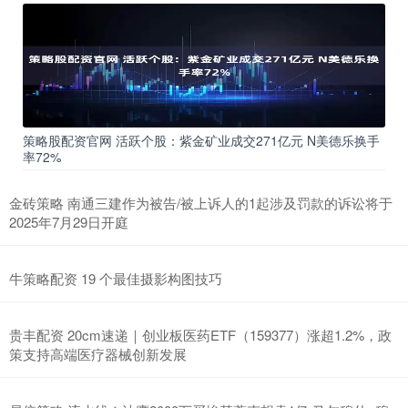
策略股配资官网 活跃个股：紫金矿业成交271亿元 N美德乐换手
率72%
金砖策略 南通三建作为被告/被上诉人的1起涉及罚款的诉讼将于
2025年7月29日开庭
牛策略配资 19 个最佳摄影构图技巧
贵丰配资 20cm速递｜创业板医药ETF（159377）涨超1.2%，政
策支持高端医疗器械创新发展