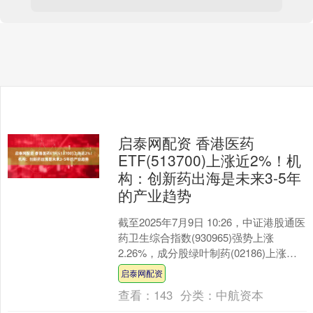
启泰网配资 香港医药
ETF(513700)上涨近2%！机
构：创新药出海是未来3-5年
的产业趋势
截至2025年7月9日 10:26，中证港股通医
药卫生综合指数(930965)强势上涨
2.26%，成分股绿叶制药(02186)上涨
8.46%，金斯瑞生物科技(0....
启泰网配资
查看：
143
分类：
中航资本