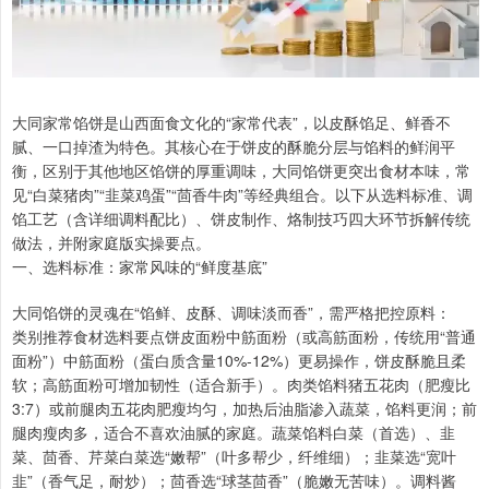
大同家常馅饼是山西面食文化的“家常代表”，以皮酥馅足、鲜香不
腻、一口掉渣为特色。其核心在于饼皮的酥脆分层与馅料的鲜润平
衡，区别于其他地区馅饼的厚重调味，大同馅饼更突出食材本味，常
见“白菜猪肉”“韭菜鸡蛋”“茴香牛肉”等经典组合。以下从选料标准、调
馅工艺（含详细调料配比）、饼皮制作、烙制技巧四大环节拆解传统
做法，并附家庭版实操要点。
一、选料标准：家常风味的“鲜度基底”
大同馅饼的灵魂在“馅鲜、皮酥、调味淡而香”，需严格把控原料：
类别推荐食材选料要点饼皮面粉中筋面粉（或高筋面粉，传统用“普通
面粉”）中筋面粉（蛋白质含量10%-12%）更易操作，饼皮酥脆且柔
软；高筋面粉可增加韧性（适合新手）。肉类馅料猪五花肉（肥瘦比
3:7）或前腿肉五花肉肥瘦均匀，加热后油脂渗入蔬菜，馅料更润；前
腿肉瘦肉多，适合不喜欢油腻的家庭。蔬菜馅料白菜（首选）、韭
菜、茴香、芹菜白菜选“嫩帮”（叶多帮少，纤维细）；韭菜选“宽叶
韭”（香气足，耐炒）；茴香选“球茎茴香”（脆嫩无苦味）。调料酱