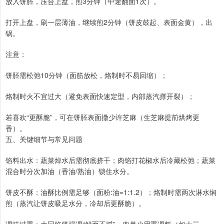
放入饼胚，压合上盘，煎3分钟（中途翻面1次）。
打开上盘，刷一层薄油，继续煎2分钟（饼皮鼓起、表面金黄），出
锅。
注意：
饼胚需松弛10分钟（面筋放松，烙制时不易回缩）；
烙制时火不宜过大（避免表面快速定型，内部蒸汽撑开裂）；
若喜欢“更酥脆”，可在饼胚表面撒少许芝麻（生芝麻提前烘烤更
香）。
五、关键细节与常见问题
馅料出水：蔬菜焯水后需彻底挤干；肉馅打花椒水后冷藏松弛；蔬菜
混合时分次加油（香油/熟油）锁住水分。
饼皮不酥：油酥比例需足够（面粉:油=1:1.2）；烙制时需两次淋水焖
煎（蒸汽让饼皮吸足水分，冷却后更酥脆）。