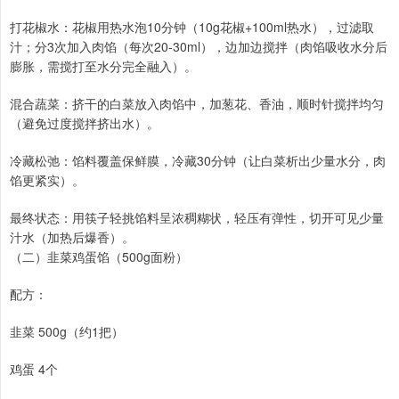
打花椒水：花椒用热水泡10分钟（10g花椒+100ml热水），过滤取
汁；分3次加入肉馅（每次20-30ml），边加边搅拌（肉馅吸收水分后
膨胀，需搅打至水分完全融入）。
混合蔬菜：挤干的白菜放入肉馅中，加葱花、香油，顺时针搅拌均匀
（避免过度搅拌挤出水）。
冷藏松弛：馅料覆盖保鲜膜，冷藏30分钟（让白菜析出少量水分，肉
馅更紧实）。
最终状态：用筷子轻挑馅料呈浓稠糊状，轻压有弹性，切开可见少量
汁水（加热后爆香）。
（二）韭菜鸡蛋馅（500g面粉）
配方：
韭菜 500g（约1把）
鸡蛋 4个