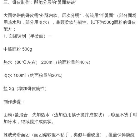
三、饼皮制作：酥脆分层的“烫面秘诀”
大同馅饼的饼皮需“外酥内软、层次分明”，传统用“半烫面”（部分面粉
用热水和，部分用冷水），兼顾柔软与韧性。以下为500g面粉的饼皮
配方：
1. 面团调制（半烫面）：
中筋面粉 500g
热水（80℃左右） 200ml（约面粉量的40%）
冷水 100ml（约面粉量的20%）
盐 3g（增加饼皮筋性）
制作步骤：
面粉+盐混合，先加热水（边加边用筷子搅拌成絮状），晾至不烫手时
加冷水，继续搅拌成絮状。
揉成光滑面团（面团偏软但不粘手，类似耳垂硬度），覆盖保鲜膜醒