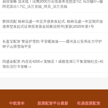
易倍策略 流水线！法鹰2000万买埃基蒂克想卖1亿 马尔穆什+穆
阿尼卖出1.7亿_法兰克福_球员_法兰克福
辉煌优配 格林泓盛一年定开债券发起式: 格林泓盛一年定期开放
债券型发起式证券投资基金招募说明书(更新)2025年第1号
长盈宝配资 警蓝护雪韵 平安暖旅途——通河县公安局全力守护
铧子山滑雪场平安
同盛金配资 内含近4200㎡宠物店！成都龙湖三千集宠物社交+松
弛生活打卡攻略→
中航资本
股票配资平台最新
旺鼎股票配资