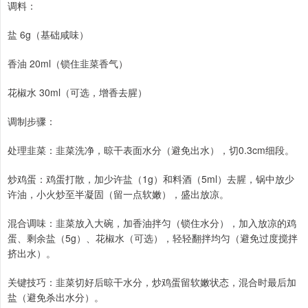
调料：
盐 6g（基础咸味）
香油 20ml（锁住韭菜香气）
花椒水 30ml（可选，增香去腥）
调制步骤：
处理韭菜：韭菜洗净，晾干表面水分（避免出水），切0.3cm细段。
炒鸡蛋：鸡蛋打散，加少许盐（1g）和料酒（5ml）去腥，锅中放少
许油，小火炒至半凝固（留一点软嫩），盛出放凉。
混合调味：韭菜放入大碗，加香油拌匀（锁住水分），加入放凉的鸡
蛋、剩余盐（5g）、花椒水（可选），轻轻翻拌均匀（避免过度搅拌
挤出水）。
关键技巧：韭菜切好后晾干水分，炒鸡蛋留软嫩状态，混合时最后加
盐（避免杀出水分）。