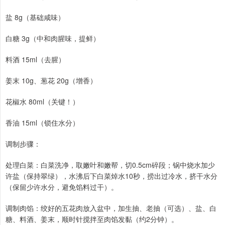
盐 8g（基础咸味）
白糖 3g（中和肉腥味，提鲜）
料酒 15ml（去腥）
姜末 10g、葱花 20g（增香）
花椒水 80ml（关键！）
香油 15ml（锁住水分）
调制步骤：
处理白菜：白菜洗净，取嫩叶和嫩帮，切0.5cm碎段；锅中烧水加少
许盐（保持翠绿），水沸后下白菜焯水10秒，捞出过冷水，挤干水分
（保留少许水分，避免馅料过干）。
调制肉馅：绞好的五花肉放入盆中，加生抽、老抽（可选）、盐、白
糖、料酒、姜末，顺时针搅拌至肉馅发黏（约2分钟）。