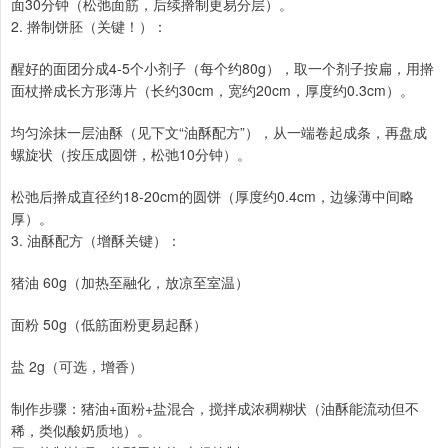
面30分钟（松弛面筋，后续擀制更易分层）。
2. 擀制饼胚（关键！）：
醒好的面团分成4-5个小剂子（每个约80g），取一个剂子按扁，用擀
面杖擀成长方形薄片（长约30cm，宽约20cm，厚度约0.3cm）。
均匀涂抹一层油酥（见下文“油酥配方”），从一端卷起成条，再盘成
螺旋状（按压成圆饼，松弛10分钟）。
松弛后擀成直径约18-20cm的圆饼（厚度约0.4cm，边缘薄中间略
厚）。
3. 油酥配方（增酥关键）：
猪油 60g（加热至融化，放凉至室温）
面粉 50g（低筋面粉更易起酥）
盐 2g（可选，增香）
制作步骤：猪油+面粉+盐混合，搅拌成浓稠糊状（油酥能流动但不
稀，类似酸奶质地）。