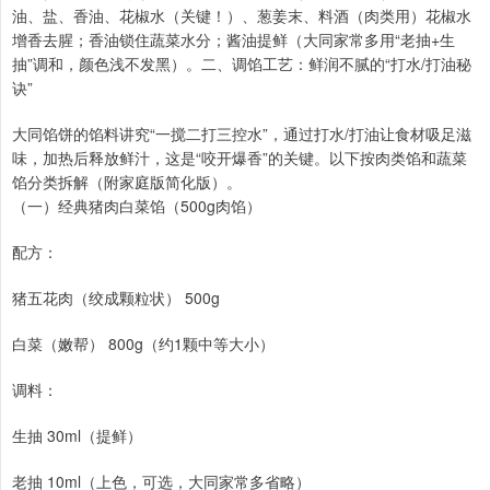
油、盐、香油、花椒水（关键！）、葱姜末、料酒（肉类用）花椒水
增香去腥；香油锁住蔬菜水分；酱油提鲜（大同家常多用“老抽+生
抽”调和，颜色浅不发黑）。二、调馅工艺：鲜润不腻的“打水/打油秘
诀”
大同馅饼的馅料讲究“一搅二打三控水”，通过打水/打油让食材吸足滋
味，加热后释放鲜汁，这是“咬开爆香”的关键。以下按肉类馅和蔬菜
馅分类拆解（附家庭版简化版）。
（一）经典猪肉白菜馅（500g肉馅）
配方：
猪五花肉（绞成颗粒状） 500g
白菜（嫩帮） 800g（约1颗中等大小）
调料：
生抽 30ml（提鲜）
老抽 10ml（上色，可选，大同家常多省略）