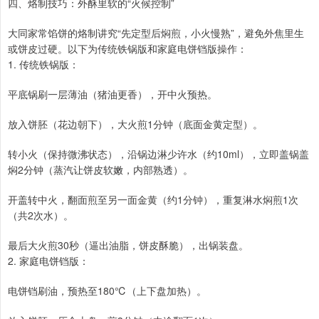
四、烙制技巧：外酥里软的“火候控制”
大同家常馅饼的烙制讲究“先定型后焖煎，小火慢熟”，避免外焦里生
或饼皮过硬。以下为传统铁锅版和家庭电饼铛版操作：
1. 传统铁锅版：
平底锅刷一层薄油（猪油更香），开中火预热。
放入饼胚（花边朝下），大火煎1分钟（底面金黄定型）。
转小火（保持微沸状态），沿锅边淋少许水（约10ml），立即盖锅盖
焖2分钟（蒸汽让饼皮软嫩，内部熟透）。
开盖转中火，翻面煎至另一面金黄（约1分钟），重复淋水焖煎1次
（共2次水）。
最后大火煎30秒（逼出油脂，饼皮酥脆），出锅装盘。
2. 家庭电饼铛版：
电饼铛刷油，预热至180℃（上下盘加热）。