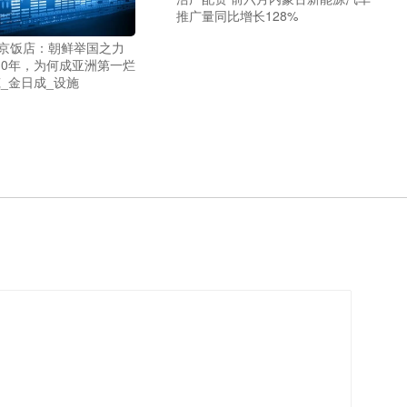
推广量同比增长128%
柳京饭店：朝鲜举国之力
30年，为何成亚洲第一烂
_金日成_设施